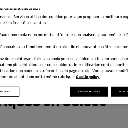
l Services respecte votre vie privée
inancial Services utilise des cookies pour vous proposer la meilleure e
ur les finalités suivantes :
'audience
: cela nous permet d'effectuer des analyses pour améliorer 
écessaires au fonctionnement du site
: ils ne peuvent pas être paramé
z dès maintenant faire vos choix pour ces cookies et les personnaliser
ations plus détaillées sur ces cookies et leur utilisation sont disponibl
tilisation des cookies
située en bas de page du site. Vous pouvez modifi
 une nouvelle offre
ment en allant dans cette même rubrique.
Cookie policy
riques en Suisse
S COOKIES
REFUSER LES COOKIES
ACCEPTER