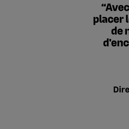
Avec
placer 
de 
d'enc
Dir