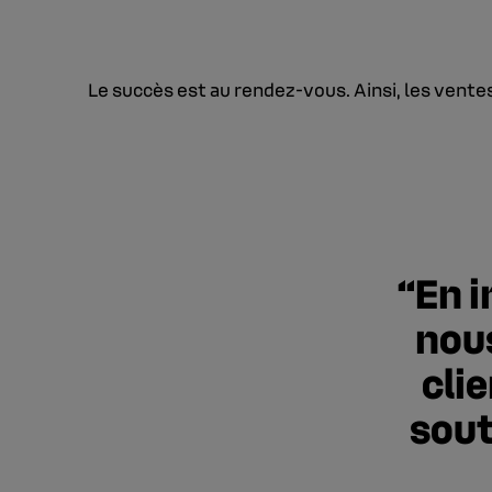
Le succès est au rendez-vous. Ainsi, les vente
En i
nou
cli
sout