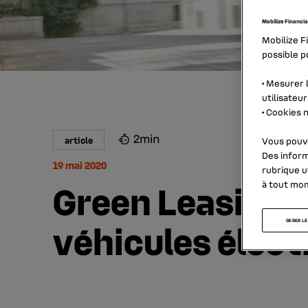
Mobilize Financia
Mobilize F
possible po
•
Mesurer l
utilisateur
•
Cookies n
2min
article
Vous pouve
Des inform
19 mai 2020
rubrique
u
Green Leasing :
à tout mo
véhicules élect
GERER LE