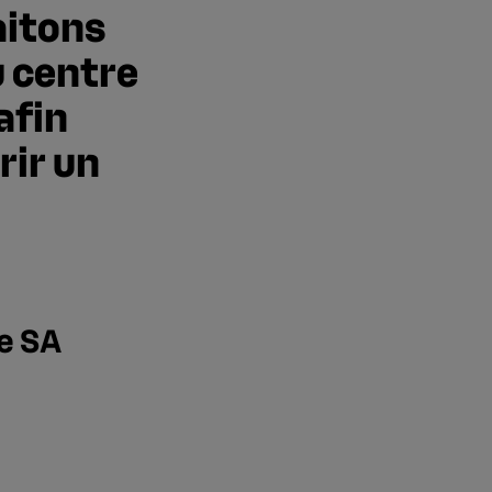
aitons
u centre
afin
rir un
e SA