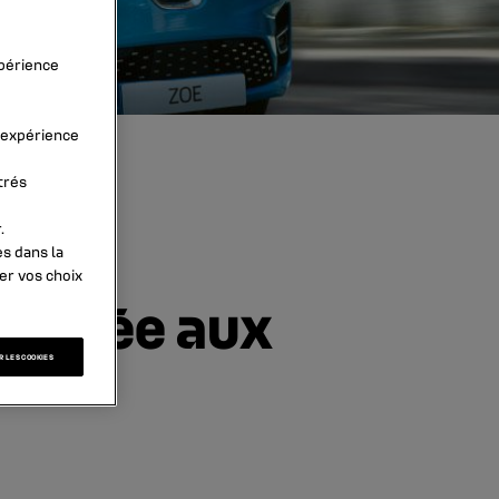
xpérience
l’expérience
trés
.
es dans la
er vos choix
 dédiée aux
 LES COOKIES