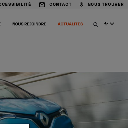
CCESSIBILITÉ
CONTACT
NOUS TROUVER
A
A
C
E
NOUS REJOINDRE
ACTUALITÉS
fr
P