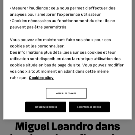
Il a contribué de
•
Mesurer l'audience
: cela nous permet d'effectuer des
analyses pour améliorer l’expérience utilisateur
manière significative à
•
Cookies nécessaires au fonctionnement du site
: ils ne
peuvent pas être paramétrés
la performance du
Vous pouvez dès maintenant faire vos choix pour ces
Groupe tout au long de
cookies et les personnaliser.
Des informations plus détaillées sur ces cookies et leur
sa carrière, et
utilisation sont disponibles dans la rubrique
utilisation des
cookies
située en bas de page du site. Vous pouvez modifier
notamment depuis
vos choix à tout moment en allant dans cette même
rubrique.
Cookie policy
avril 2018 à la tête de
RCI Bank and Services.
GERER LES COOKIES
REFUSER LES COOKIES
ACCEPTER LES COOKIES
L’expertise de João
Miguel Leandro dans