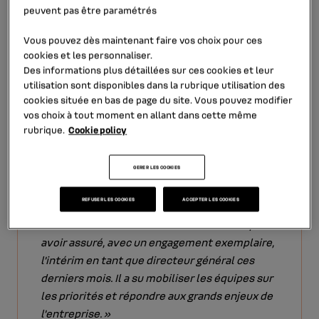
peuvent pas être paramétrés
Vous pouvez dès maintenant faire vos choix pour ces
cookies et les personnaliser.
Des informations plus détaillées sur ces cookies et leur
utilisation sont disponibles dans la rubrique
utilisation des
cookies
située en bas de page du site. Vous pouvez modifier
vos choix à tout moment en allant dans cette même
rubrique.
Cookie policy
GERER LES COOKIES
REFUSER LES COOKIES
ACCEPTER LES COOKIES
« Je tiens à remercier Frédéric Schneider pour
avoir assuré, avec un engagement exemplaire,
l’intérim en tant que directeur général ces
derniers mois. Il a su mobiliser les équipes sur
les priorités et répondre aux grands enjeux de
l’entreprise. »