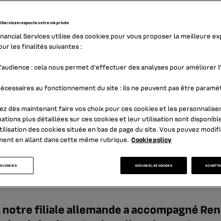
l Services respecte votre vie privée
inancial Services utilise des cookies pour vous proposer la meilleure e
ur les finalités suivantes :
'audience
: cela nous permet d'effectuer des analyses pour améliorer 
écessaires au fonctionnement du site
: ils ne peuvent pas être paramé
z dès maintenant faire vos choix pour ces cookies et les personnaliser
ations plus détaillées sur ces cookies et leur utilisation sont disponibl
tilisation des cookies
située en bas de page du site. Vous pouvez modifi
 : RCI Banque Alle
ment en allant dans cette même rubrique.
Cookie policy
lancement de Dacia
S COOKIES
REFUSER LES COOKIES
ACCEPTER
 notre filiale allemande a accompagné Re