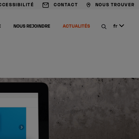
CCESSIBILITÉ
CONTACT
NOUS TROUVER
A
A
C
E
NOUS REJOINDRE
ACTUALITÉS
fr
P