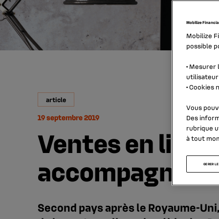
Mobilize Financia
Mobilize F
possible po
•
Mesurer l
utilisateur
•
Cookies n
article
Vous pouve
19 septembre 2019
Des inform
rubrique
u
Ventes en ligne
à tout mo
accompagne le 
GERER LE
Second pays après le Royaume-Uni,