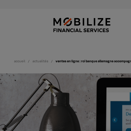
accueil
actualités
ventes en ligne : rci banque allemagne accompagn