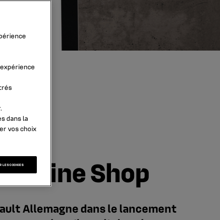
xpérience
l’expérience
trés
.
es dans la
er vos choix
magne
 Online Shop
 LES COOKIES
nault Allemagne dans le lancement