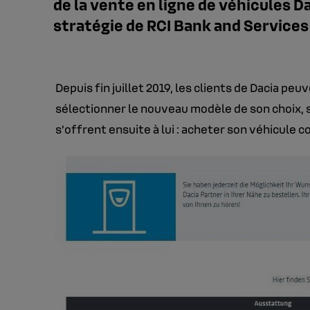
de la vente en ligne de véhicules Dac
stratégie de RCI Bank and Services 
Depuis fin juillet 2019, les clients de Dacia peu
sélectionner le nouveau modèle de son choix, sa
s’offrent ensuite à lui : acheter son véhicul