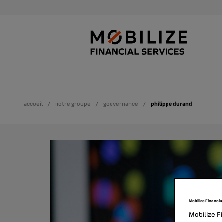
accueil
notre groupe
gouvernance
philippe durand
Mobilize Financia
Mobilize F