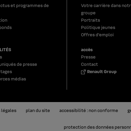
ctus et programmes de
Votre carrière dans not
groupe
tion
Portraits
bonds
Politique jeunes
Offres d'emploi
LITÉS
accès
s
Presse
niqués de presse
Contact
tages
Renault Group
rces médias
 légales
plan du site
accessibilité : non conforme
g
protection des données person