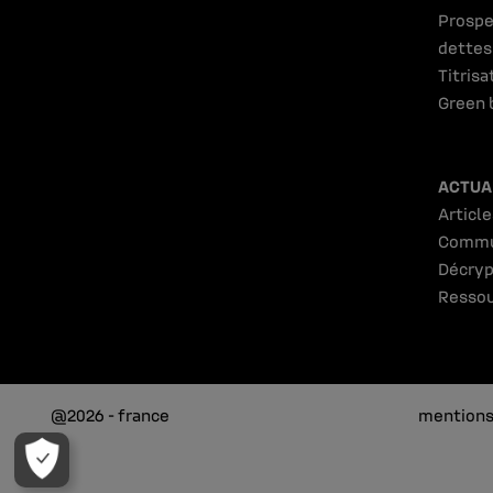
Prospe
dettes
Titrisa
Green 
ACTUA
Article
Commu
Décryp
Ressou
@2026 - france
mentions