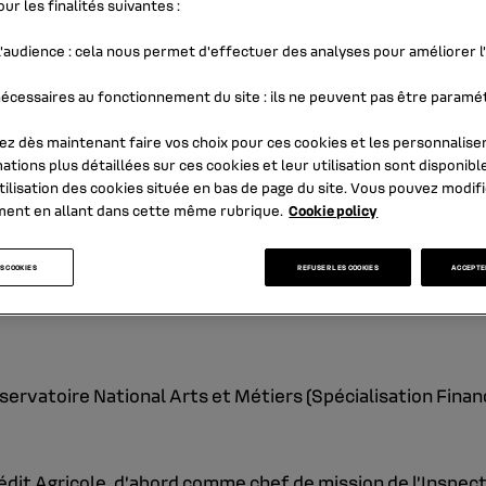
ur les finalités suivantes :
'audience
: cela nous permet d'effectuer des analyses pour améliorer 
écessaires au fonctionnement du site
: ils ne peuvent pas être paramé
z dès maintenant faire vos choix pour ces cookies et les personnaliser
ations plus détaillées sur ces cookies et leur utilisation sont disponibl
tilisation des cookies
située en bas de page du site. Vous pouvez modifi
ment en allant dans cette même rubrique.
Cookie policy
S COOKIES
REFUSER LES COOKIES
ACCEPTER
servatoire National Arts et Métiers (Spécialisation Fina
rédit Agricole, d’abord comme chef de mission de l’Inspect