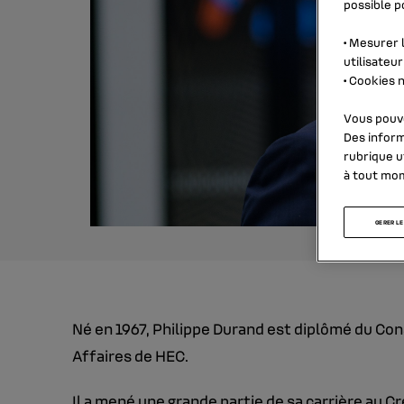
possible po
•
Mesurer l
utilisateur
•
Cookies n
Vous pouve
Des inform
rubrique
u
à tout mo
GERER LE
Né en 1967, Philippe Durand est diplômé du Con
Affaires de HEC.
Il a mené une grande partie de sa carrière au C