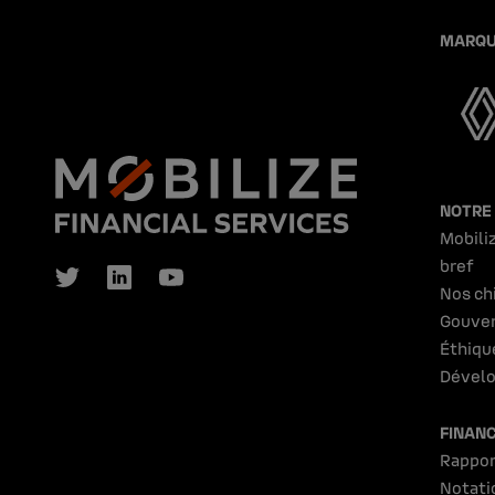
MARQU
NOTRE
Mobiliz
bref
Nos ch
Gouve
Éthiqu
Dévelo
FINAN
Rappor
Notati