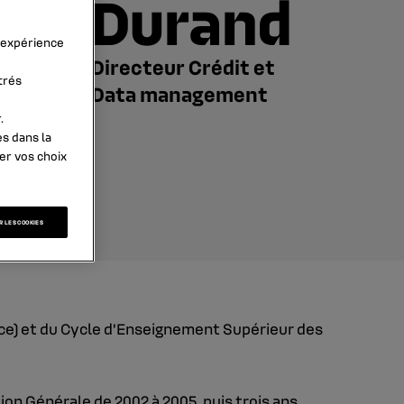
Durand
l’expérience
Directeur Crédit et
trés
Data management
.
es dans la
er vos choix
 LES COOKIES
nce) et du Cycle d’Enseignement Supérieur des
ion Générale de 2002 à 2005, puis trois ans