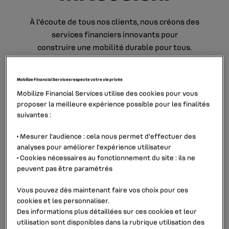
À
l’écoute de tous nos clients, nous créons des
services financiers innovants pour
construire une mobilité durable pour tous.
Mobilize Financial Services respecte votre vie privée
découvrir notre groupe
Mobilize Financial Services utilise des cookies pour vous
proposer la meilleure expérience possible pour les finalités
NOS ACTUALITÉS
suivantes :
•
Mesurer l'audience
: cela nous permet d'effectuer des
analyses pour améliorer l’expérience utilisateur
•
Cookies nécessaires au fonctionnement du site
: ils ne
peuvent pas être paramétrés
Vous pouvez dès maintenant faire vos choix pour ces
cookies et les personnaliser.
Des informations plus détaillées sur ces cookies et leur
utilisation sont disponibles dans la rubrique
utilisation des