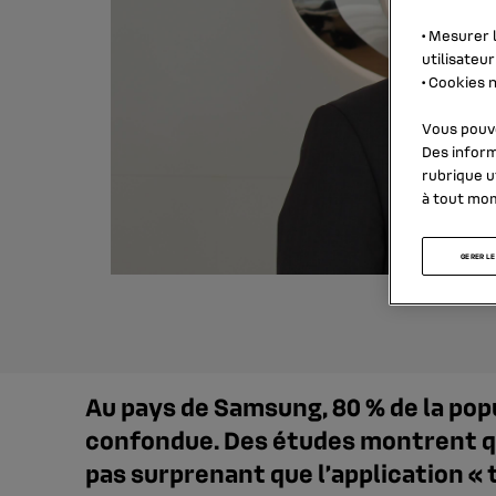
•
Mesurer l
utilisateur
•
Cookies n
Vous pouve
Des inform
rubrique
u
à tout mo
GERER LE
Au pays de Samsung, 80 % de la po
confondue. Des études montrent que
pas surprenant que l’application « t