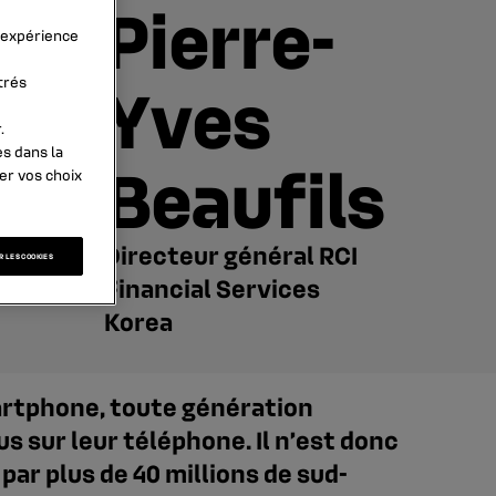
Pierre-
l’expérience
Yves
trés
.
es dans la
Beaufils
er vos choix
Directeur général RCI
 LES COOKIES
Financial Services
Korea
artphone, toute génération
 sur leur téléphone. Il n’est donc
 par plus de 40 millions de sud-