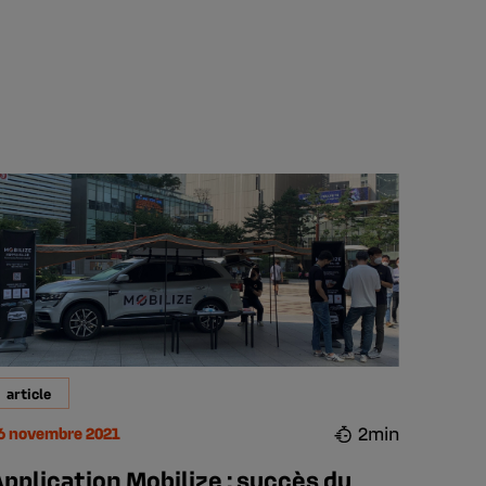
article
2min
6 novembre 2021
pplication Mobilize : succès du