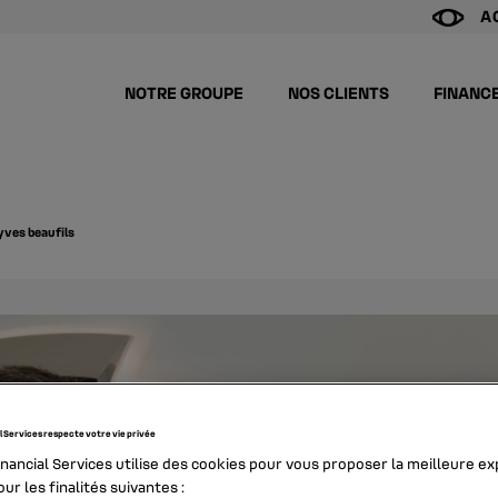
A
NOTRE GROUPE
NOS CLIENTS
FINANC
-yves beaufils
l Services respecte votre vie privée
inancial Services utilise des cookies pour vous proposer la meilleure e
ur les finalités suivantes :