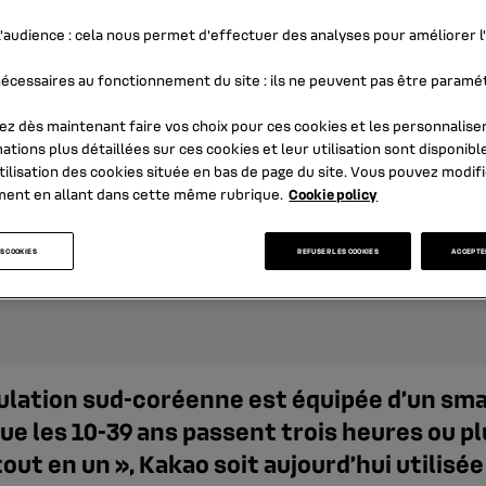
'audience
: cela nous permet d'effectuer des analyses pour améliorer 
écessaires au fonctionnement du site
: ils ne peuvent pas être paramé
z dès maintenant faire vos choix pour ces cookies et les personnaliser
ations plus détaillées sur ces cookies et leur utilisation sont disponibl
tilisation des cookies
située en bas de page du site. Vous pouvez modifi
ment en allant dans cette même rubrique.
Cookie policy
S COOKIES
REFUSER LES COOKIES
ACCEPTER
pulation sud-coréenne est équipée d’un sm
 les 10-39 ans passent trois heures ou plus
out en un », Kakao soit aujourd’hui utilisée