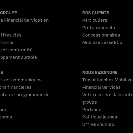
 GROUPE
NOS CLIENTS
e Financial Services en
Particuliers
Professionnels
iffres clés
Concessionnaires
rnance
Mobilize Lease&Co
e et conformité
ppement durable
CE
NOUS REJOINDRE
ts et communiqués
Travailler chez Mobilize
ons financières
Financial Services
ctus et programmes de
Votre carrière dans not
groupe
tion
Portraits
bonds
Politique jeunes
Offres d'emploi