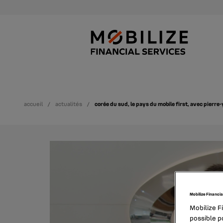
accueil
actualités
corée du sud, le pays du mobile first, avec pierre
Mobilize Financia
Mobilize F
possible po