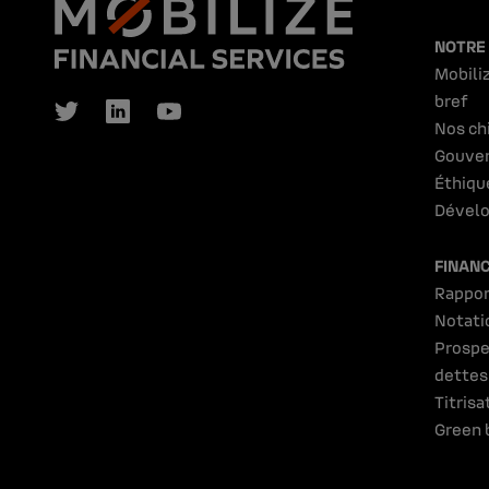
NOTRE
Mobiliz
bref
Nos ch
Gouve
Éthiqu
Dévelo
FINAN
Rappor
Notati
Prospe
dettes
Titrisa
Green 