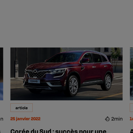
article
in
2min
25 janvier 2022
1
s
Corée du Sud : succès pour une
A