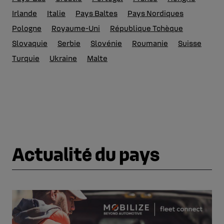
Irlande
Italie
Pays Baltes
Pays Nordiques
Pologne
Royaume-Uni
République Tchèque
Slovaquie
Serbie
Slovénie
Roumanie
Suisse
Turquie
Ukraine
Malte
Actualité du pays