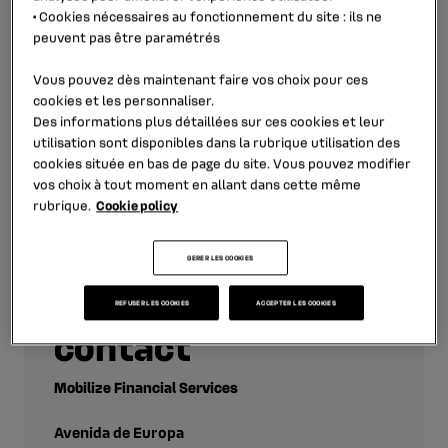
clients, et d’assurer de bons niveaux de qualité et de
•
Cookies nécessaires au fonctionnement du site
: ils ne
satisfaction après-vente.
peuvent pas être paramétrés
Depuis octobre 2020, Mobilize Financial Services
Vous pouvez dès maintenant faire vos choix pour ces
Espagne propose aussi sous la marque « Renault Bank »
cookies et les personnaliser.
une offre de produits d’épargne aux clients particuliers.
Des informations plus détaillées sur ces cookies et leur
utilisation sont disponibles dans la rubrique
utilisation des
Il s’agit de la première banque d’épargne 100% digitale
cookies
située en bas de page du site. Vous pouvez modifier
lancée par une financière de marque en Espagne.
vos choix à tout moment en allant dans cette même
rubrique.
Cookie policy
GERER LES COOKIES
REFUSER LES COOKIES
ACCEPTER LES COOKIES
contact
Mobilize Financial Services
Avenida de Europa