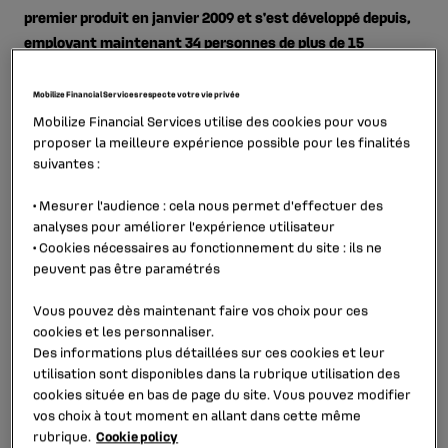
premier produit en janvier 2009 et s'est développé depuis,
employant maintenant 34 personnes de plus de 15
nationalités différentes, avec une répartition égale entre
les sexes.
Mobilize Financial Services respecte votre vie privée
Mobilize Financial Services utilise des cookies pour vous
L'activité principale de RCI Insurance à Malte est de
proposer la meilleure expérience possible pour les finalités
fournir des solutions d'assurance aux clients de
suivantes :
l'activité de financement automobile de RCI Bank and
•
Mesurer l'audience
: cela nous permet d'effectuer des
Services.
analyses pour améliorer l’expérience utilisateur
Opérant maintenant aux côtés d'un certain nombre de
•
Cookies nécessaires au fonctionnement du site
: ils ne
filiales de RCI Bank and Services, les produits de RCI
peuvent pas être paramétrés
Insurance sont disponibles pour les particuliers et les
Vous pouvez dès maintenant faire vos choix pour ces
petites entreprises actuellement dans 8 pays.
cookies et les personnaliser.
Des informations plus détaillées sur ces cookies et leur
RCI Malta est aujourd'hui le premier assureur de Malte en
utilisation sont disponibles dans la rubrique
utilisation des
termes de primes émises, avec plus de 2,6 millions de
cookies
située en bas de page du site. Vous pouvez modifier
contrats actifs dans son portefeuille, et est ainsi devenu
vos choix à tout moment en allant dans cette même
une entreprise importante sur le marché de l'assurance
rubrique.
Cookie policy