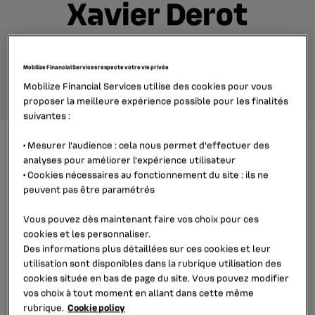
Xavier Derot
Directeur Ventes et Opérations ;
Directeur général délégué
Mobilize Financial Services respecte votre vie privée
Mobilize Financial Services utilise des cookies pour vous
proposer la meilleure expérience possible pour les finalités
suivantes :
•
Mesurer l'audience
: cela nous permet d'effectuer des
analyses pour améliorer l’expérience utilisateur
Xavier Derot, 52 ans, a commencé sa carrière chez RCI
•
Cookies nécessaires au fonctionnement du site
: ils ne
Banque en 2000, comme responsable du
peuvent pas être paramétrés
développement international. Diplômé de l’École
Vous pouvez dès maintenant faire vos choix pour ces
Supérieure de Commerce de Grenoble en 1994, il a
cookies et les personnaliser.
occupé différents postes chez RCI Banque, à
Des informations plus détaillées sur ces cookies et leur
l’international dans trois pays, et dans des fonctions
utilisation sont disponibles dans la rubrique
utilisation des
corporate.
cookies
située en bas de page du site. Vous pouvez modifier
vos choix à tout moment en allant dans cette même
Dans celles-ci, il a notamment été responsable des
rubrique.
Cookie policy