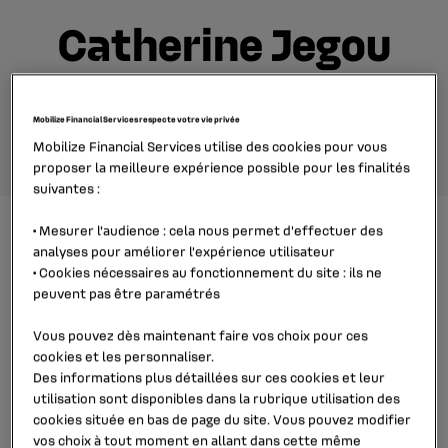
Catherine Jegou
Directeur SI Finance
règlementaire
Mobilize Financial Services respecte votre vie privée
Mobilize Financial Services utilise des cookies pour vous
proposer la meilleure expérience possible pour les finalités
suivantes :
•
Mesurer l'audience
: cela nous permet d'effectuer des
Catherine a commencé sa carrière au
analyses pour améliorer l’expérience utilisateur
sein de notre groupe dans la fonction
•
Cookies nécessaires au fonctionnement du site
: ils ne
peuvent pas être paramétrés
comptabilité. Au fil des années et des
projets qu’elle a menés, elle a
Vous pouvez dès maintenant faire vos choix pour ces
cookies et les personnaliser.
construit un projet professionnel,
Des informations plus détaillées sur ces cookies et leur
associé à une formation au niveau
utilisation sont disponibles dans la rubrique
utilisation des
MBA. Aujourd’hui, elle encadre une
cookies
située en bas de page du site. Vous pouvez modifier
vos choix à tout moment en allant dans cette même