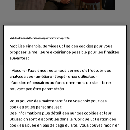
Jérémy Banidol
Mobilize Financial Services respecte votre vie privée
Data Project Leader
Mobilize Financial Services utilise des cookies pour vous
proposer la meilleure expérience possible pour les finalités
suivantes :
•
Mesurer l'audience
: cela nous permet d'effectuer des
analyses pour améliorer l’expérience utilisateur
Après plusieurs années d’expérience
•
Cookies nécessaires au fonctionnement du site
: ils ne
dans le secteur des télécoms,
peuvent pas être paramétrés
Jérémy Banidol a rejoint notre
Vous pouvez dès maintenant faire vos choix pour ces
groupe en tant que Data Project
cookies et les personnaliser.
Leader. Au sein de l’équipe Data du
Des informations plus détaillées sur ces cookies et leur
utilisation sont disponibles dans la rubrique
utilisation des
groupe, sa mission est d’encadrer et
cookies
située en bas de page du site. Vous pouvez modifier