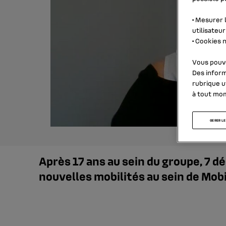
•
Mesurer l
utilisateur
•
Cookies n
Vous pouve
Des inform
rubrique
u
à tout mo
GERER LE
Après 17 ans au sein du groupe, 7 d
nouvelles mobilités au sein de Mobi