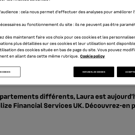
'audience
: cela nous permet d'effectuer des analyses pour améliorer 
écessaires au fonctionnement du site
: ils ne peuvent pas être paramé
z dès maintenant faire vos choix pour ces cookies et les personnaliser
ations plus détaillées sur ces cookies et leur utilisation sont disponibl
tilisation des cookies
située en bas de page du site. Vous pouvez modifi
ment en allant dans cette même rubrique.
Cookie policy
S COOKIES
REFUSER LES COOKIES
ACCEPTER
épartements différents, Laura est aujourd’
lize Financial Services UK. Découvrez-en pl