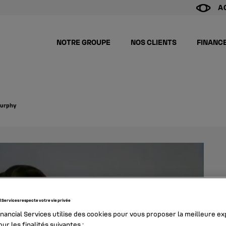
A
NOTRE GROUPE
NOS CLIENTS
FINANC
murphy
l Services respecte votre vie privée
inancial Services utilise des cookies pour vous proposer la meilleure e
ur les finalités suivantes :