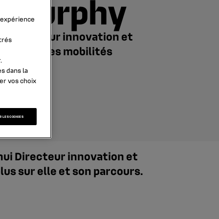
Murphy
l’expérience
Directeur innovation et
trés
nouvelles mobilités
.
es dans la
er vos choix
 LES COOKIES
hui Directeur innovation et
us sur elle et son parcours.