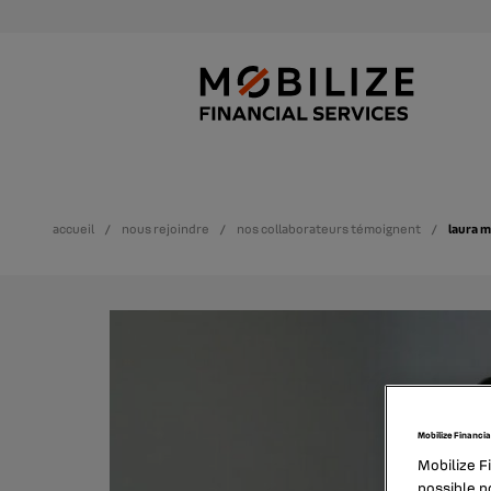
accueil
nous rejoindre
nos collaborateurs témoignent
laura 
Mobilize Financia
Mobilize F
possible po