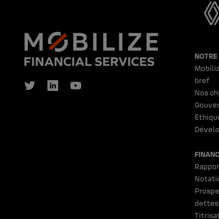
NOTRE
Mobiliz
bref
Nos ch
Gouve
Éthiqu
Dévelo
FINAN
Rappor
Notati
Prospe
dettes
Titrisa