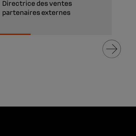
Directrice des ventes
Res
partenaires externes
ges